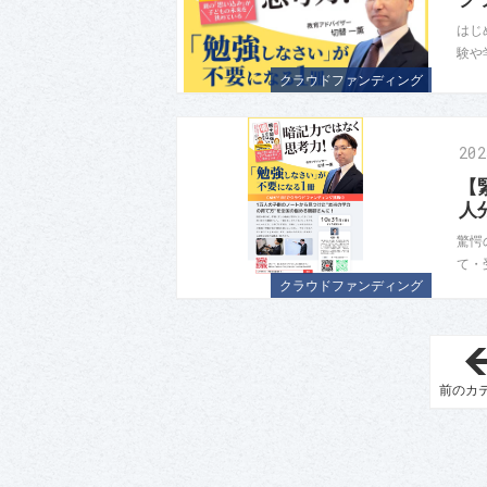
はじ
験や
クラウドファンディング
20
【
人
驚愕
て・
クラウドファンディング
前のカ