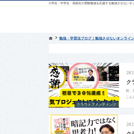
小学生・中学生・高校生の受験勉強を応援する勉強させないオンラ
ホーム
ホーム
勉強・学習法ブログ｜勉強させないオンライン学
勉強・学習法ブログ｜勉強させないオンライン学
20
ク
祝：
こん
クラウドファンディング
20
ク