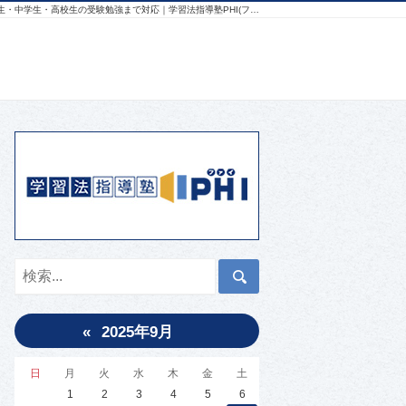
オンライン授業の悩みを解決｜幼児教育から小学生・中学生・高校生の受験勉強まで対応｜学習法指導塾PHI(ファイ)
«
2025年9月
日
月
火
水
木
金
土
1
2
3
4
5
6