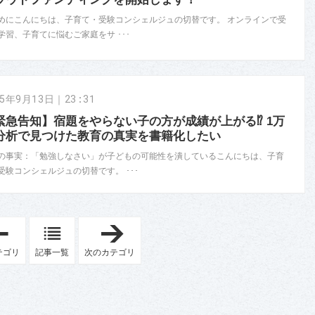
めにこんにちは、子育て・受験コンシェルジュの切替です。 オンラインで受
学習、子育てに悩むご家庭をサ ･･･
25年9月13日｜23:31
緊急告知】宿題をやらない子の方が成績が上がる⁉️ 1万
分析で見つけた教育の真実を書籍化したい
の事実：「勉強しなさい」が子どもの可能性を潰しているこんにちは、子育
受験コンシェルジュの切替です。 ･･･
「
「
お
旅
知
育
テゴリ
記事一覧
次のカテゴリ
ら
」
せ
」