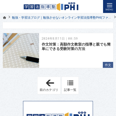
オンライン授業の悩みを解決｜幼児教育から小学生・中学生・高校生の受験勉強まで対応｜学習法指導塾
小学生・中学生・高校生の受験勉強を応援する勉強させないオンライン学習法指導塾PHI(ファイ)ブ
ホーム
勉強・学習法ブログ｜勉強させないオンライン学習法指導塾PHI(ファイ)
ホーム
勉強・学習法ブログ｜勉強させないオンライン学習法指導塾PHI(ファイ)
2024年8月11日｜00:59
作文対策：高額作文教室の指導と親でも簡
単にできる受験対策の方法
作文
「
フ
ァ
前のカテゴリ
記事一覧
イ
に
つ
い
て
」