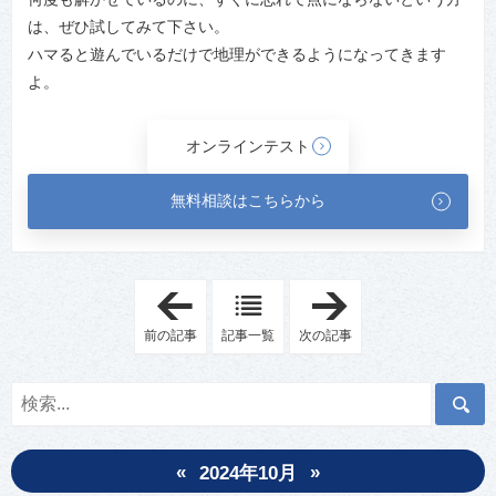
は、ぜひ試してみて下さい。
ハマると遊んでいるだけで地理ができるようになってきます
よ。
オンラインテスト
無料相談はこちらから
「
「
な
指
ぜ
導
前の記事
記事一覧
次の記事
合
に
格
必
実
要
績
な
を
ア
公
イ
開
テ
し
ム
«
»
な
に
2024年10月
い
つ