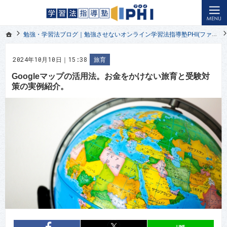
オンライン授業の悩みを解決｜幼児教育から小学生・中学生・高校生の受験勉強まで対応｜学習法指導塾
小学生・中学生・高校生の受験勉強を応援する勉強させないオンライン学習法指導塾PHI(ファイ)ブ
ホーム
勉強・学習法ブログ｜勉強させないオンライン学習法指導塾PHI(ファイ)
ホーム
勉強・学習法ブログ｜勉強させないオンライン学習法指導塾PHI(ファイ)
2024年10月10日｜15:38
旅育
Googleマップの活用法。お金をかけない旅育と受験対
策の実例紹介。
entry224
シェア
entry224
シェア